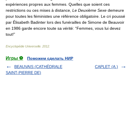
expériences propres aux femmes. Quelles que soient ces
restrictions ou ces mises à distance,
Le Deuxième Sexe
demeure
pour toutes les féministes une référence obligatoire. Le cri poussé
par Élisabeth Badinter lors des funérailles de Simone de Beauvoir
en 1986 garde encore toute sa vérité: “Femmes, vous lui devez
tout!”
Encyclopédie Universelle
.
2012
.
Игры ⚽
Поможем сделать НИР
BEAUVAIS (CATHÉDRALE
CAPLET (A.)
SAINT-PIERRE DE)