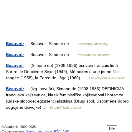
Beauvoir
— Beauvoir, Simone de …
Philosophy dictionary
Beauvoir
— Beauvoir, Simone de …
Enciclopedia Universal
Beauvoir
— (Simone de) (1908 1986) écrivain français lié à
Sartre: le Deuxième Sexe (1949), Mémoires d une jeune fille
rangée (1958), la Force de l âge (1960) …
Encyclopédie Universelle
Beauvoir
— (izg. bovuȃr), Simone de (1908 1986) DEFINICIJA
francuska književnica, klasik feminističke književnosti i borac za
ljudske slobode; egzistencijalistkinja (Drugi spol, Uspomene dobro
odgojene djevojke) …
Hrvatski jezični portal
© Academic, 2000-2026
18+
Contactez-nous:
Support technique
,
RÉCLAME