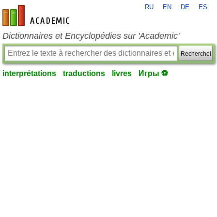
RU
EN
DE
ES
fr-academic.com
Dictionnaires et Encyclopédies sur 'Academic'
Recherche!
interprétations
traductions
livres
Игры ⚽