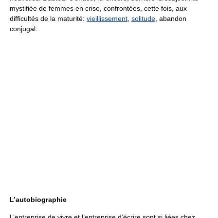
mystifiée de femmes en crise, confrontées, cette fois, aux
difficultés de la maturité:
vieillissement
,
solitude
, abandon
conjugal.
L’autobiographie
L’entreprise de vivre et l’entreprise d’écrire sont si liées chez