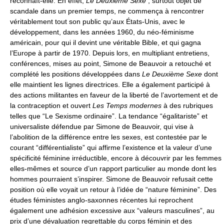
reconnaît-elle. En effet,
Le Deuxième Sexe
, surtout objet de
scandale dans un premier temps, ne commença à rencontrer
véritablement tout son public qu’aux États-Unis, avec le
développement, dans les années 1960, du néo-féminisme
américain, pour qui il devint une véritable Bible, et qui gagna
l’Europe à partir de 1970. Depuis lors, en multipliant entretiens,
conférences, mises au point, Simone de Beauvoir a retouché et
complété les positions développées dans
Le Deuxième Sexe
dont
elle maintient les lignes directrices. Elle a également participé à
des actions militantes en faveur de la liberté de l’avortement et de
la contraception et ouvert
Les Temps modernes
à des rubriques
telles que “Le Sexisme ordinaire”. La tendance “égalitariste” et
universaliste défendue par Simone de Beauvoir, qui vise à
l’abolition de la différence entre les sexes, est contestée par le
courant “différentialiste” qui affirme l’existence et la valeur d’une
spécificité féminine irréductible, encore à découvrir par les femmes
elles-mêmes et source d’un rapport particulier au monde dont les
hommes pourraient s’inspirer. Simone de Beauvoir refusait cette
position où elle voyait un retour à l’idée de “nature féminine”. Des
études féministes anglo-saxonnes récentes lui reprochent
également une adhésion excessive aux “valeurs masculines”, au
prix d’une dévaluation regrettable du corps féminin et des