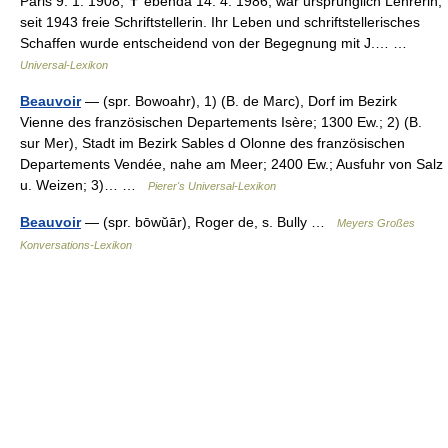
Paris 9. 1. 1908, ✝ ebenda 14. 4. 1986; war ursprünglich Lehrerin,
seit 1943 freie Schriftstellerin. Ihr Leben und schriftstellerisches
Schaffen wurde entscheidend von der Begegnung mit J.… …
Universal-Lexikon
Beauvoir
— (spr. Bowoahr), 1) (B. de Marc), Dorf im Bezirk
Vienne des französischen Departements Isère; 1300 Ew.; 2) (B.
sur Mer), Stadt im Bezirk Sables d Olonne des französischen
Departements Vendée, nahe am Meer; 2400 Ew.; Ausfuhr von Salz
u. Weizen; 3)… …
Pierer's Universal-Lexikon
Beauvoir
— (spr. bōwŭār), Roger de, s. Bully …
Meyers Großes
Konversations-Lexikon