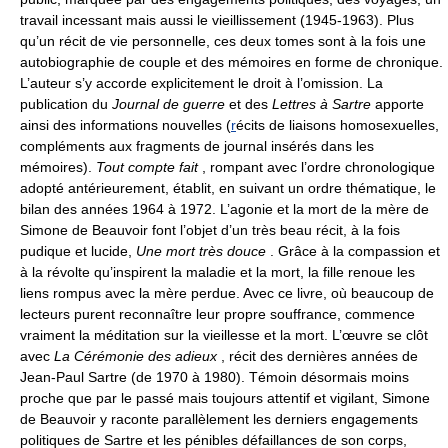
travail incessant mais aussi le vieillissement (1945-1963). Plus
qu’un récit de vie personnelle, ces deux tomes sont à la fois une
autobiographie de couple et des mémoires en forme de chronique.
L’auteur s’y accorde explicitement le droit à l’omission. La
publication du
Journal de guerre
et des
Lettres à Sartre
apporte
ainsi des informations nouvelles (
r
écits de liaisons homosexuelles,
compléments aux fragments de journal insérés dans les
mémoires).
Tout compte fait
, rompant avec l’ordre chronologique
adopté antérieurement, établit, en suivant un ordre thématique, le
bilan des années 1964 à 1972. L’agonie et la mort de la mère de
Simone de Beauvoir font l’objet d’un très beau récit, à la fois
pudique et lucide,
Une mort très douce
. Grâce à la compassion et
à la révolte qu’inspirent la maladie et la mort, la fille renoue les
liens rompus avec la mère perdue. Avec ce livre, où beaucoup de
lecteurs purent reconnaître leur propre souffrance, commence
vraiment la méditation sur la vieillesse et la mort. L’œuvre se clôt
avec
La Cérémonie des adieux
, récit des dernières années de
Jean-Paul Sartre (de 1970 à 1980). Témoin désormais moins
proche que par le passé mais toujours attentif et vigilant, Simone
de Beauvoir y raconte parallèlement les derniers engagements
politiques de Sartre et les pénibles défaillances de son corps,